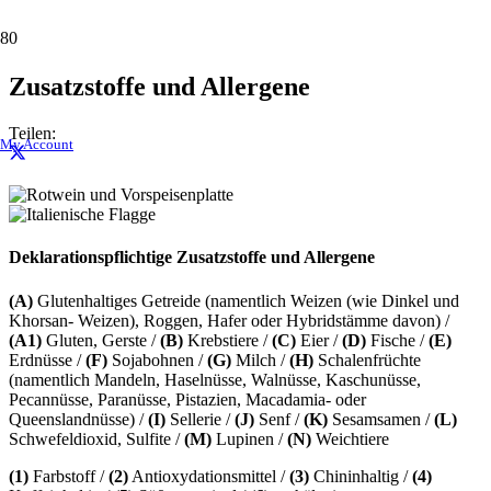
Zusatzstoffe und Allergene
Teilen:
My Account
Deklarationspflichtige Zusatzstoffe und Allergene
(A)
Glutenhaltiges Getreide (namentlich Weizen (wie Dinkel und
Khorsan- Weizen), Roggen, Hafer oder Hybridstämme davon) /
(A1)
Gluten, Gerste /
(B)
Krebstiere /
(C)
Eier /
(D)
Fische /
(E)
Erdnüsse /
(F)
Sojabohnen /
(G)
Milch /
(H)
Schalenfrüchte
(namentlich Mandeln, Haselnüsse, Walnüsse, Kaschunüsse,
Pecannüsse, Paranüsse, Pistazien, Macadamia- oder
Queenslandnüsse) /
(I)
Sellerie /
(J)
Senf /
(K)
Sesamsamen /
(L)
Schwefeldioxid, Sulfite /
(M)
Lupinen /
(N)
Weichtiere
(1)
Farbstoff /
(2)
Antioxydationsmittel /
(3)
Chininhaltig /
(4)