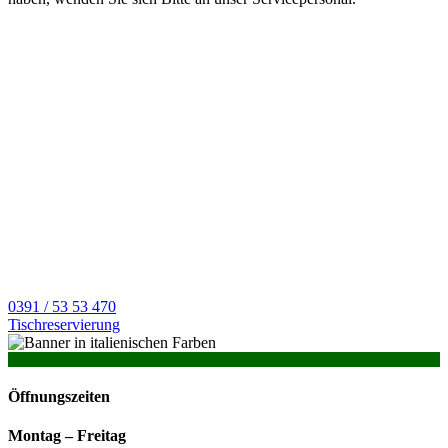
Jetzt gleich Tisch
reservieren?
Reservieren Sie jetzt ganz bequem per Telefon oder eMail Ihren
Tisch.
0391 / 53 53 470
Tischreservierung
Öffnungszeiten
Montag –
Freitag