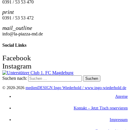
0391 / 53 53 470
print
0391 / 53 53 472
mail_outline
info@la-piazza-md.de
Social Links
Facebook
Instagram
Suchen nach:
© 2020-2026
medienDESIGN Ingo Wiederhold /
www.ingo-wiederhold.de
Anreise
Kontakt – Jetzt Tisch reservieren
Impressum