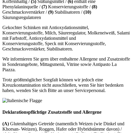
Koffeinhaltig /
(5)
Süßungsmittel /
(6)
enthält eine
Phenylalaninquelle /
(7)
Konservierungsstoffe /
(8)
Geschmacksverstärker /
(9)
Stabilisatoren /
(10)
Säurungsregulatoren
Gekochter Schinken mit Antioxydationsmittel,
Konservierungsstoffe, Milch, Säureregulator, Molkeneiweiß, Salami
mit Farbstoff, Antioxydationsmittel und
Konservierungsstoffe, Speck mit Konservierungsstoffe,
Geschmacksverstärker, Stabilisatoren.
Wir informieren Sie gern über enthaltene Allergene und Zusatzstoffe
in Sonderangebote, Mittagsmenü, Vitrine sowie Antipasto La
Piazza.
Trotz größtmöglicher Sorgfalt können wir jedoch eine
Kreuzkontamination nicht ausschließen, wenn Sie hier bedenken
haben, wenden Sie sich Bitte an unser Servicepersonal.
Deklarationspflichtige Zusatzstoffe und Allergene
(A)
Glutenhaltiges Getreide (namentlich Weizen (wie Dinkel und
Khorsan- Weizen), Roggen, Hafer oder Hybridstämme davon) /