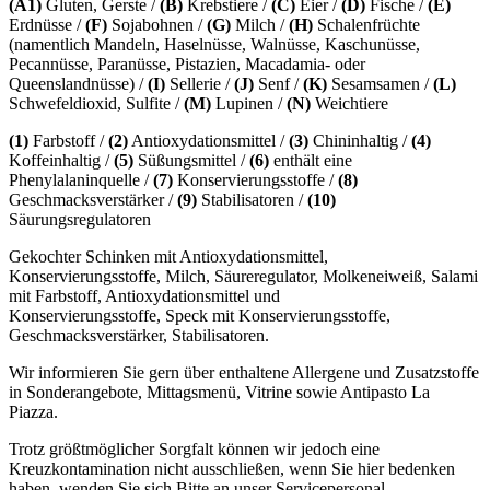
(A1)
Gluten, Gerste /
(B)
Krebstiere /
(C)
Eier /
(D)
Fische /
(E)
Erdnüsse /
(F)
Sojabohnen /
(G)
Milch /
(H)
Schalenfrüchte
(namentlich Mandeln, Haselnüsse, Walnüsse, Kaschunüsse,
Pecannüsse, Paranüsse, Pistazien, Macadamia- oder
Queenslandnüsse) /
(I)
Sellerie /
(J)
Senf /
(K)
Sesamsamen /
(L)
Schwefeldioxid, Sulfite /
(M)
Lupinen /
(N)
Weichtiere
(1)
Farbstoff /
(2)
Antioxydationsmittel /
(3)
Chininhaltig /
(4)
Koffeinhaltig /
(5)
Süßungsmittel /
(6)
enthält eine
Phenylalaninquelle /
(7)
Konservierungsstoffe /
(8)
Geschmacksverstärker /
(9)
Stabilisatoren /
(10)
Säurungsregulatoren
Gekochter Schinken mit Antioxydationsmittel,
Konservierungsstoffe, Milch, Säureregulator, Molkeneiweiß, Salami
mit Farbstoff, Antioxydationsmittel und
Konservierungsstoffe, Speck mit Konservierungsstoffe,
Geschmacksverstärker, Stabilisatoren.
Wir informieren Sie gern über enthaltene Allergene und Zusatzstoffe
in Sonderangebote, Mittagsmenü, Vitrine sowie Antipasto La
Piazza.
Trotz größtmöglicher Sorgfalt können wir jedoch eine
Kreuzkontamination nicht ausschließen, wenn Sie hier bedenken
haben, wenden Sie sich Bitte an unser Servicepersonal.