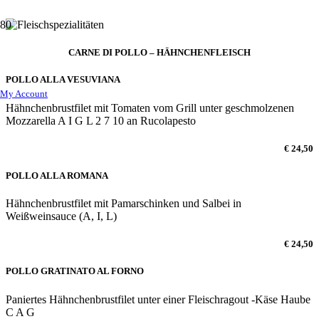
CARNE DI POLLO – HÄHNCHENFLEISCH
POLLO ALLA VESUVIANA
My Account
Hähnchenbrustfilet mit Tomaten vom Grill unter geschmolzenen
Mozzarella A I G L 2 7 10 an Rucolapesto
€ 24,50
POLLO ALLA ROMANA
Hähnchenbrustfilet mit Pamarschinken und Salbei in
Weißweinsauce (A, I, L)
€ 24,50
POLLO GRATINATO AL FORNO
Paniertes Hähnchenbrustfilet unter einer Fleischragout -Käse Haube
C A G