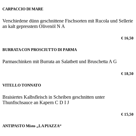
CARPACCIO DI MARE
Verschiedene dünn geschnittene Fischsorten mit Rucola und Sellerie
an kalt gepresstem Olivenöl N A
€ 16,50
BURRATA CON PROSCIUTTO DI PARMA
Parmaschinken mit Burrata an Salatbett und Bruschetta A G
€ 18,50
VITELLO TONNATO
Braisiertes Kalbsfleisch in Scheiben geschnitten unter
Thunfischsauce an Kapern C D I J
€ 15,50
ANTIPASTO Misto „LA PIAZZA“